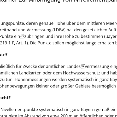
ungspunkte, deren genaue Höhe über dem mittleren Meeres
 Breitband und Vermessung (LDBV) hat den gesetzlichen Auft
e Punkte einzubringen und ihre Höhe zu bestimmen (Baye
19-1-F, Art. 1). Die Punkte sollen möglichst lange erhalten 
kte?
ießlich für Zwecke der amtlichen Landesvermessung eingeb
amtlichen Landkarten oder dem Hochwasserschutz und hab
n zu tun. Höhenmessungen werden systematisch in ganz Ba
Höhenbewegungen kleiner oder großer Gebiete bestmöglich
acht?
Nivellementpunkte systematisch in ganz Bayern gemäß einem
ntpunkte im Abstand von etwa 200 m an öffentlichen oder