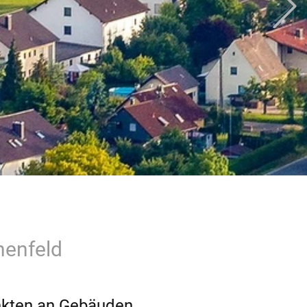
nenfeld
nkten an Gebäuden