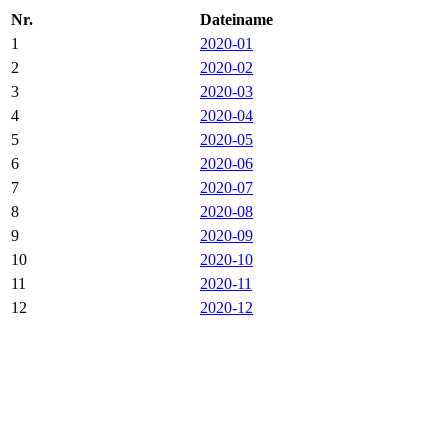
Nr.
Dateiname
1
2020-01
2
2020-02
3
2020-03
4
2020-04
5
2020-05
6
2020-06
7
2020-07
8
2020-08
9
2020-09
10
2020-10
11
2020-11
12
2020-12