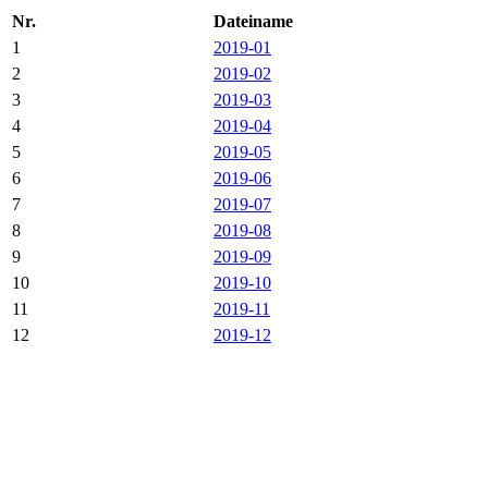
Nr.
Dateiname
1
2019-01
2
2019-02
3
2019-03
4
2019-04
5
2019-05
6
2019-06
7
2019-07
8
2019-08
9
2019-09
10
2019-10
11
2019-11
12
2019-12